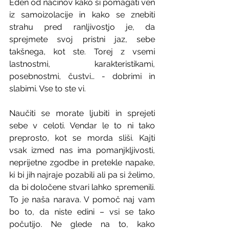
Eden od načinov kako si pomagati ven 
iz samoizolacije in kako se znebiti 
strahu pred ranljivostjo je, da 
sprejmete svoj pristni jaz, sebe 
takšnega, kot ste. Torej z vsemi 
lastnostmi, karakteristikami, 
posebnostmi, čustvi… - dobrimi in 
slabimi. Vse to ste vi. 
Naučiti se morate ljubiti in sprejeti 
sebe v celoti. Vendar le to ni tako 
preprosto, kot se morda sliši. Kajti 
vsak izmed nas ima pomanjkljivosti, 
neprijetne zgodbe in pretekle napake, 
ki bi jih najraje pozabili ali pa si želimo, 
da bi določene stvari lahko spremenili. 
To je naša narava. V pomoč naj vam 
bo to, da niste edini – vsi se tako 
počutijo. Ne glede na to, kako 