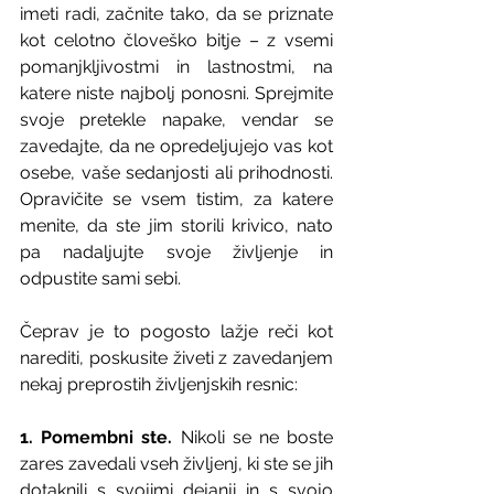
imeti radi, začnite tako, da se priznate 
kot celotno človeško bitje – z vsemi 
pomanjkljivostmi in lastnostmi, na 
katere niste najbolj ponosni. Sprejmite 
svoje pretekle napake, vendar se 
zavedajte, da ne opredeljujejo vas kot 
osebe, vaše sedanjosti ali prihodnosti. 
Opravičite se vsem tistim, za katere 
menite, da ste jim storili krivico, nato 
pa nadaljujte svoje življenje in 
odpustite sami sebi.
Čeprav je to pogosto lažje reči kot 
narediti, poskusite živeti z zavedanjem 
nekaj preprostih življenjskih resnic:
1. Pomembni ste.
 Nikoli se ne boste 
zares zavedali vseh življenj, ki ste se jih 
dotaknili s svojimi dejanji in s svojo 