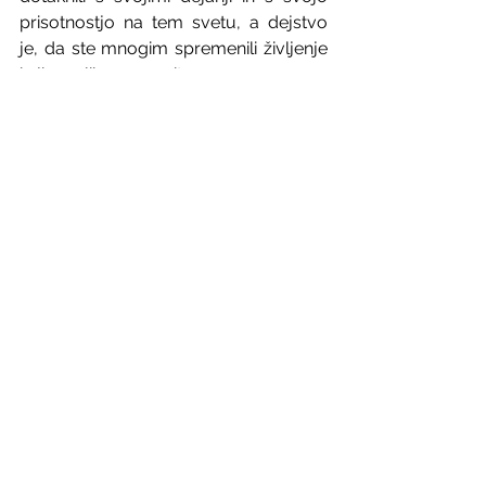
prisotnostjo na tem svetu, a dejstvo 
je, da ste mnogim spremenili življenje 
in jim veliko pomenite.
2. Sprejmite svoje napake.
 Napake 
vam dajo ogromno izkušenj in le iz njih 
se zares učimo in rastemo kot oseba. 
So bistveni del življenja in našega 
osebnega razvoja.
3. Nehajte dokazovati svojo 
vrednost.
 Ljudje, zlasti tisti, ki imajo 
nizko samopodobo in se bojijo 
ranljivosti, vedno poskušajo dokazati, 
da so vredni naklonjenosti drugih. 
Skrbi jih, da jih bodo drugi zapustili, 
zato nenehno 
ugajajo drugim
. In kaj 
dobijo? Ravno nasprotno od tega, kar 