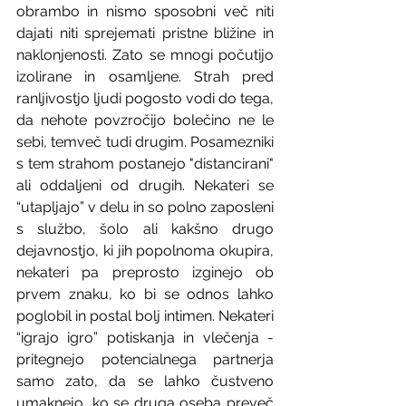
obrambo in nismo sposobni več niti 
dajati niti sprejemati pristne bližine in 
naklonjenosti. Zato se mnogi počutijo 
izolirane in osamljene. Strah pred 
ranljivostjo ljudi pogosto vodi do tega, 
da nehote povzročijo bolečino ne le 
sebi, temveč tudi drugim. Posamezniki 
s tem strahom postanejo "distancirani" 
ali oddaljeni od drugih. Nekateri se 
“utapljajo” v delu in so polno zaposleni 
s službo, šolo ali kakšno drugo 
dejavnostjo, ki jih popolnoma okupira, 
nekateri pa preprosto izginejo ob 
prvem znaku, ko bi se odnos lahko 
poglobil in postal bolj intimen. Nekateri 
“igrajo igro” potiskanja in vlečenja - 
pritegnejo potencialnega partnerja 
samo zato, da se lahko čustveno 
umaknejo, ko se druga oseba preveč 