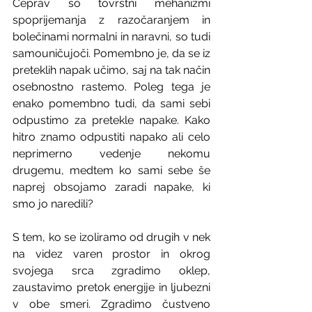
Čeprav so tovrstni mehanizmi 
spoprijemanja z razočaranjem in 
bolečinami normalni in naravni, so tudi 
samouničujoči. Pomembno je, da se iz 
preteklih napak učimo, saj na tak način 
osebnostno rastemo. Poleg tega je 
enako pomembno tudi, da sami sebi 
odpustimo za pretekle napake. Kako 
hitro znamo odpustiti napako ali celo 
neprimerno vedenje nekomu 
drugemu, medtem ko sami sebe še 
naprej obsojamo zaradi napake, ki 
smo jo naredili?
S tem, ko se izoliramo od drugih v nek 
na videz varen prostor in okrog 
svojega srca zgradimo oklep, 
zaustavimo pretok energije in ljubezni 
v obe smeri. Zgradimo čustveno 