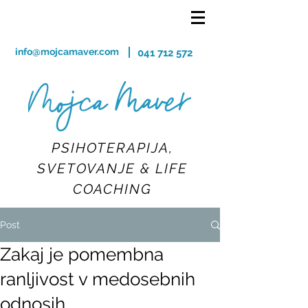
info@mojcamaver.com
041 712 572
PSIHOTERAPIJA,
SVETOVANJE & LIFE
COACHING
Post
Zakaj je pomembna
ranljivost v medosebnih
odnosih