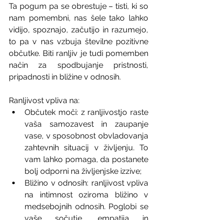
Ta pogum pa se obrestuje – tisti, ki so 
nam pomembni, nas šele tako lahko 
vidijo, spoznajo, začutijo in razumejo, 
to pa v nas vzbuja številne pozitivne 
občutke. Biti ranljiv je tudi pomemben 
način za spodbujanje pristnosti, 
pripadnosti in bližine v odnosih.
Ranljivost vpliva na:
Občutek moči: z ranljivostjo raste 
vaša samozavest in zaupanje 
vase, v sposobnost obvladovanja 
zahtevnih situacij v življenju. To 
vam lahko pomaga, da postanete 
bolj odporni na življenjske izzive;
Bližino v odnosih: ranljivost vpliva 
na intimnost oziroma bližino v 
medsebojnih odnosih. Poglobi se 
vaše sočutje, empatija in 