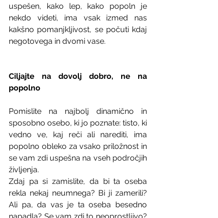
uspešen, kako lep, kako popoln je 
nekdo videti, ima vsak izmed nas 
kakšno pomanjkljivost, se počuti kdaj 
negotovega in dvomi vase.
Ciljajte na dovolj dobro, ne na 
popolno
Pomislite na najbolj dinamično in 
sposobno osebo, ki jo poznate: tisto, ki 
vedno ve, kaj reči ali narediti, ima 
popolno obleko za vsako priložnost in 
se vam zdi uspešna na vseh področjih 
življenja.
Zdaj pa si zamislite, da bi ta oseba 
rekla nekaj neumnega? Bi ji zamerili? 
Ali pa, da vas je ta oseba besedno 
napadla? Se vam zdi to neoprostljivo? 