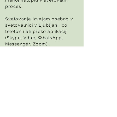
menoj vstopiti v svetovalni
proces.
Svetovanje izvajam osebno v
svetovalnici v Ljubljani, po
telefonu ali preko aplikacij
(Skype, Viber, WhatsApp,
Messenger, Zoom).
Brezplačni uvodni posvet - rezervirajte termin
Prijavite se na E-novice