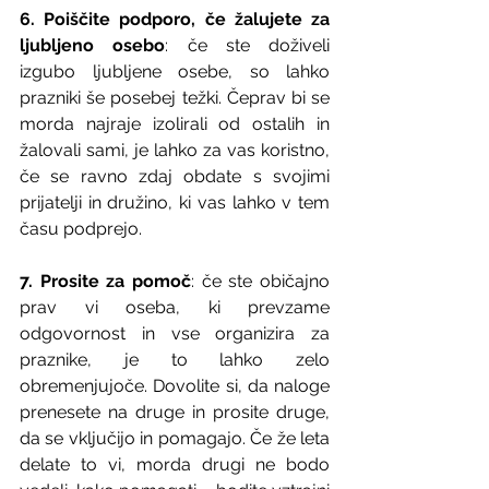
6. Poiščite podporo, če žalujete za 
ljubljeno osebo
: če ste doživeli 
izgubo ljubljene osebe, so lahko 
prazniki še posebej težki. Čeprav bi se 
morda najraje izolirali od ostalih in 
žalovali sami, je lahko za vas koristno, 
če se ravno zdaj obdate s svojimi 
prijatelji in družino, ki vas lahko v tem 
času podprejo.
7. Prosite za pomoč
: če ste običajno 
prav vi oseba, ki prevzame 
odgovornost in vse organizira za 
praznike, je to lahko zelo 
obremenjujoče. Dovolite si, da naloge 
prenesete na druge in prosite druge, 
da se vključijo in pomagajo. Če že leta 
delate to vi, morda drugi ne bodo 