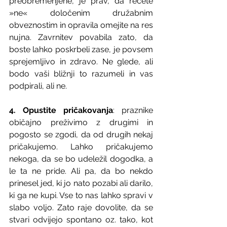
preobremenjene, je prav, da rečete 
»ne« določenim družabnim 
obveznostim in opravila omejite na res 
nujna. Zavrnitev povabila zato, da 
boste lahko poskrbeli zase, je povsem 
sprejemljivo in zdravo. Ne glede, ali 
bodo vaši bližnji to razumeli in vas 
podpirali, ali ne.
4. Opustite pričakovanja
: praznike 
običajno preživimo z drugimi in 
pogosto se zgodi, da od drugih nekaj 
pričakujemo. Lahko pričakujemo 
nekoga, da se bo udeležil dogodka, a 
le ta ne pride. Ali pa, da bo nekdo 
prinesel jed, ki jo nato pozabi ali darilo, 
ki ga ne kupi. Vse to nas lahko spravi v 
slabo voljo. Zato raje dovolite, da se 
stvari odvijejo spontano oz. tako, kot 