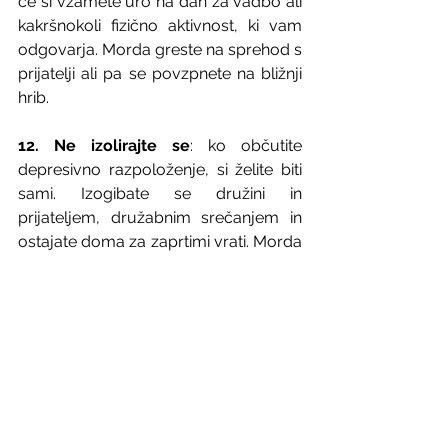
če si vzamete uro na dan za vadbo ali 
kakršnokoli fizično aktivnost, ki vam 
odgovarja. Morda greste na sprehod s 
prijatelji ali pa se povzpnete na bližnji 
hrib.
12. Ne izolirajte se
: ko občutite 
depresivno razpoloženje, si želite biti 
sami. Izogibate se družini in 
prijateljem, družabnim srečanjem in 
ostajate doma za zaprtimi vrati. Morda 
se vam to trenutno zdi najboljša 
rešitev, a ne vpliva pozitivno na vaše 
slabo počutje. Dlje ko ste sami, bolj se 
boste počutili osamljene in s tem še 
poslabšali svoje duševno zdravje. 
Pogost vzrok za praznično depresijo 
je ravno osamljenost. Če iz 
kateregakoli razloga nimate možnosti 