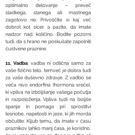
optimalno delovanje – preveč 
sladkega, slanega ali mastnega 
zagotovo ne. Privoščite si kaj več 
dobrot kot sicer, a pazite, da imate 
nadzor nad količino. Bodite pozorni 
tudi, da s hrano ne poskušate zapolniti 
čustvene praznine.
11. Vadba
: vadba ni odlična samo za 
vaše fizično telo, temveč je dobra tudi 
za vaše duševno zdravje. Z vadbo se 
veča nivo endorfina (hormona sreče), 
ki vpliva na izboljšanje vašega počutja 
in razpoloženja. Vpliva tudi na boljše 
spanje in pomaga pri sprostitvi 
tesnobe, napetosti in jeze, ki jih morda 
občutite. Kljub temu, da imate v času 
praznikov lahko manj časa, je koristno, 