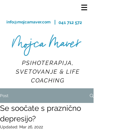
info@mojcamaver.com
041 712 572
PSIHOTERAPIJA,
SVETOVANJE & LIFE
COACHING
Post
Se soočate s praznično
depresijo?
Updated:
Mar 26, 2022