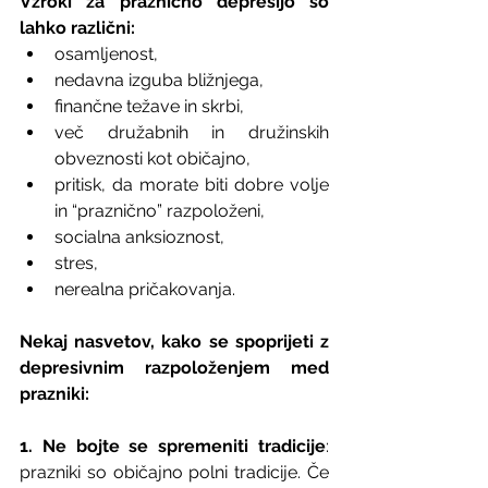
Vzroki za praznično depresijo so 
lahko različni:
osamljenost,
nedavna izguba bližnjega,
finančne težave in skrbi,
več družabnih in družinskih 
obveznosti kot običajno,
pritisk, da morate biti dobre volje 
in “praznično” razpoloženi,
socialna anksioznost,
stres,
nerealna pričakovanja.
Nekaj nasvetov, kako se spoprijeti z 
depresivnim razpoloženjem med 
prazniki:
1. Ne bojte se spremeniti tradicije
: 
prazniki so običajno polni tradicije. Če 