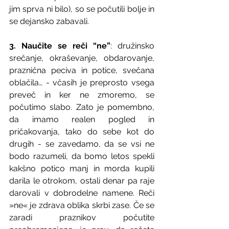
jim sprva ni bilo), so se počutili bolje in 
se dejansko zabavali.
3. Naučite se reči “ne”
: družinsko 
srečanje, okraševanje, obdarovanje, 
praznična peciva in potice, svečana 
oblačila… - včasih je preprosto vsega 
preveč in ker ne zmoremo, se 
počutimo slabo. Zato je pomembno, 
da imamo realen pogled in 
pričakovanja, tako do sebe kot do 
drugih - se zavedamo, da se vsi ne 
bodo razumeli, da bomo letos spekli 
kakšno potico manj in morda kupili 
darila le otrokom, ostali denar pa raje 
darovali v dobrodelne namene. Reči 
»ne« je zdrava oblika skrbi zase. Če se 
zaradi praznikov počutite 