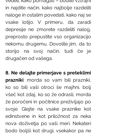
vedeli, kako pomagati – bodite vztrajni 
in najdite način, kako najbolje razdeliti 
naloge in ostalim povedati, kako naj se 
vsake lotijo. V primeru, da zaradi 
depresije ne zmorete razdeliti nalog, 
preprosto prepustite vso organizacijo 
nekomu drugemu. Dovolite jim, da to 
storijo na svoj način, tudi če je 
drugačen od vašega.
8. Ne delajte primerjave s preteklimi 
prazniki
: morda so vam bili prazniki, 
ko so bili vaši otroci še majhni, bolj 
všeč kot zdaj, ko so že odrasli, morda 
že poročeni in počitnice preživljajo po 
svoje. Glejte na vsake praznike kot 
edinstvene in kot priložnost za neka 
nova doživetja po vaši meri. Nekateri 
bodo boljši kot drugi, vsekakor pa ne 