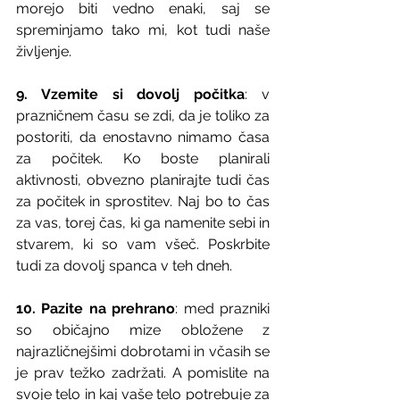
morejo biti vedno enaki, saj se 
spreminjamo tako mi, kot tudi naše 
življenje.
9. Vzemite si dovolj počitka
: v 
prazničnem času se zdi, da je toliko za 
postoriti, da enostavno nimamo časa 
za počitek. Ko boste planirali 
aktivnosti, obvezno planirajte tudi čas 
za počitek in sprostitev. Naj bo to čas 
za vas, torej čas, ki ga namenite sebi in 
stvarem, ki so vam všeč. Poskrbite 
tudi za dovolj spanca v teh dneh. 
10. Pazite na prehrano
: med prazniki 
so običajno mize obložene z 
najrazličnejšimi dobrotami in včasih se 
je prav težko zadržati. A pomislite na 
svoje telo in kaj vaše telo potrebuje za 