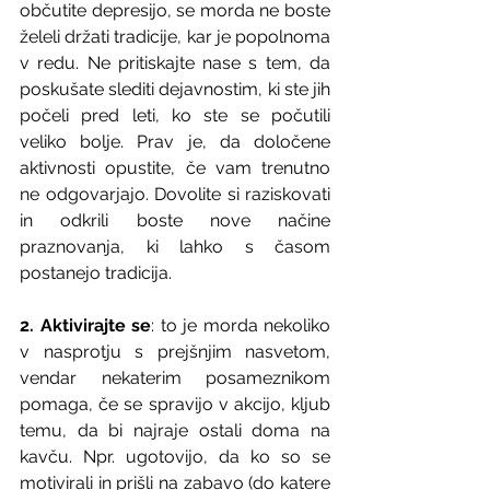
občutite depresijo, se morda ne boste 
želeli držati tradicije, kar je popolnoma 
v redu. Ne pritiskajte nase s tem, da 
poskušate slediti dejavnostim, ki ste jih 
počeli pred leti, ko ste se počutili 
veliko bolje. Prav je, da določene 
aktivnosti opustite, če vam trenutno 
ne odgovarjajo. Dovolite si raziskovati 
in odkrili boste nove načine 
praznovanja, ki lahko s časom 
postanejo tradicija. 
2. Aktivirajte se
: to je morda nekoliko 
v nasprotju s prejšnjim nasvetom, 
vendar nekaterim posameznikom 
pomaga, če se spravijo v akcijo, kljub 
temu, da bi najraje ostali doma na 
kavču. Npr. ugotovijo, da ko so se 
motivirali in prišli na zabavo (do katere 