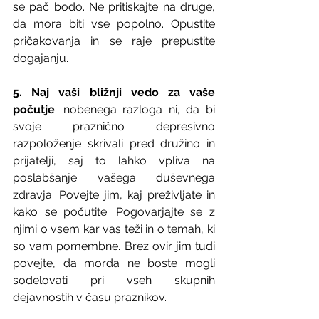
se pač bodo. Ne pritiskajte na druge, 
da mora biti vse popolno. Opustite 
pričakovanja in se raje prepustite 
dogajanju.
5. Naj vaši bližnji vedo za vaše 
počutje
: nobenega razloga ni, da bi 
svoje praznično depresivno 
razpoloženje skrivali pred družino in 
prijatelji, saj to lahko vpliva na 
poslabšanje vašega duševnega 
zdravja. Povejte jim, kaj preživljate in 
kako se počutite. Pogovarjajte se z 
njimi o vsem kar vas teži in o temah, ki 
so vam pomembne. Brez ovir jim tudi 
povejte, da morda ne boste mogli 
sodelovati pri vseh skupnih 
dejavnostih v času praznikov.