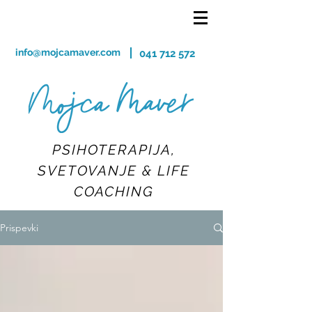
info@mojcamaver.com
041 712 572
PSIHOTERAPIJA,
SVETOVANJE & LIFE
COACHING
Prispevki