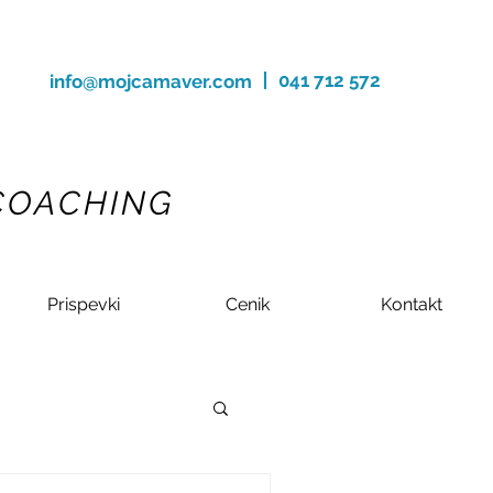
041 712 572
info@mojcamaver.com
 COACHING
Prispevki
Cenik
Kontakt