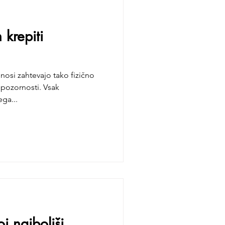
 krepiti
dnosi zahtevajo tako fizično
 pozornosti. Vsak
ega...
j najboljši