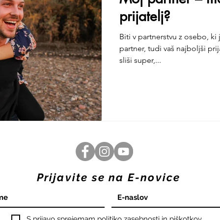
prijatelj?
Biti v partnerstvu z osebo, ki
partner, tudi vaš najboljši prij
sliši super,...
Prijavite se na E-novice
S prijavo sprejemam politiko zasebnosti in piškotkov