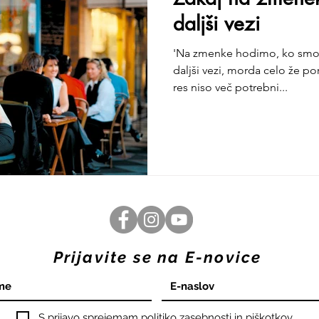
daljši vezi
'Na zmenke hodimo, ko smo 
daljši vezi, morda celo že po
res niso več potrebni...
Prijavite se na E-novice
S prijavo sprejemam politiko zasebnosti in piškotkov