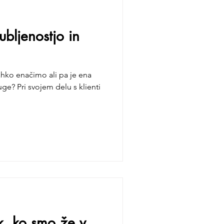
ubljenostjo in
ahko enačimo ali pa je ena
e? Pri svojem delu s klienti
, ko smo že v