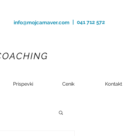
041 712 572
info@mojcamaver.com
 COACHING
Prispevki
Cenik
Kontakt