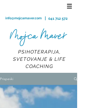
info@mojcamaver.com
041 712 572
PSIHOTERAPIJA,
SVETOVANJE & LIFE
COACHING
Prispevki