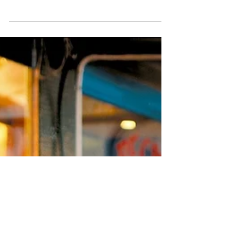
zelo pomembni tudi v obdobju, ko smo v vezi že
dlje časa, morda imamo tudi že otroke....