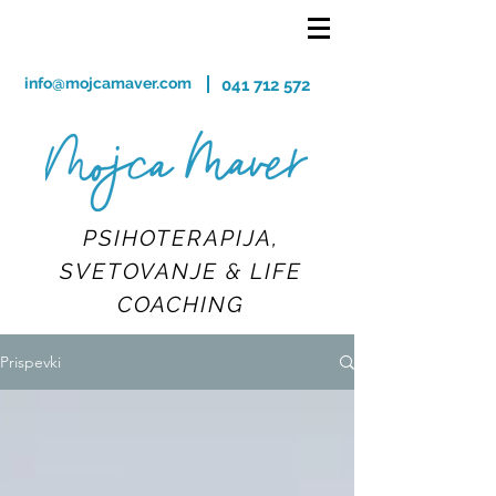
info@mojcamaver.com
041 712 572
PSIHOTERAPIJA,
SVETOVANJE & LIFE
COACHING
Prispevki