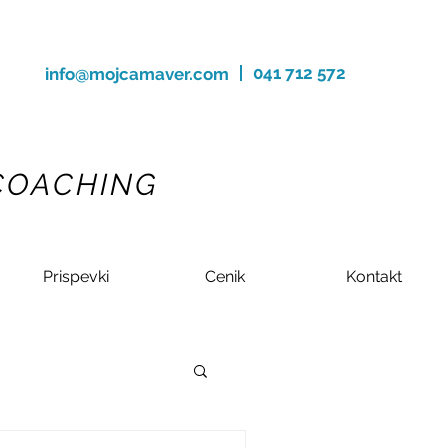
041 712 572
info@mojcamaver.com
 COACHING
Prispevki
Cenik
Kontakt