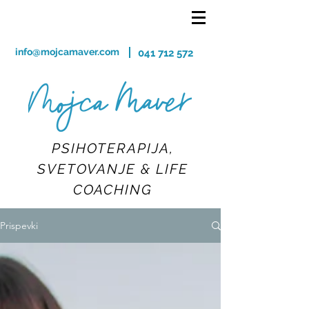
info@mojcamaver.com
041 712 572
PSIHOTERAPIJA,
SVETOVANJE & LIFE
COACHING
Prispevki