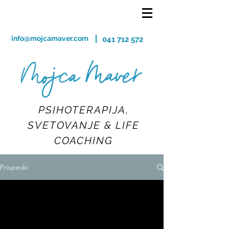
info@mojcamaver.com
041 712 572
PSIHOTERAPIJA,
SVETOVANJE & LIFE
COACHING
Prispevki